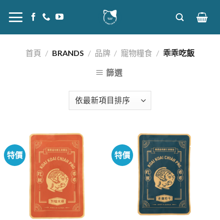
Skip
to
content
首頁
/
BRANDS
/
品牌
/
寵物糧食
/
乖乖吃飯
篩選
特價
特價