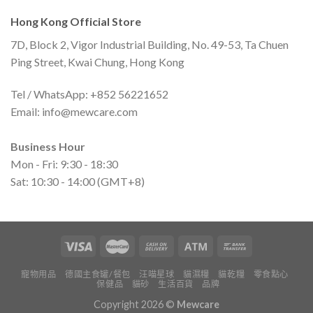
Hong Kong Official Store
7D, Block 2, Vigor Industrial Building, No. 49-53, Ta Chuen
Ping Street, Kwai Chung, Hong Kong
Tel / WhatsApp: +852 56221652
Email:
info@mewcare.com
Business Hour
Mon - Fri: 9:30 - 18:30
Sat: 10:30 - 14:00 (GMT+8)
寵物用品
德國主食罐/餐包
汪喵星球
貓濕糧
貓乾糧
零食點心
保健品
貓砂
生活百貨
品牌
Copyright 2026 ©
Mewcare