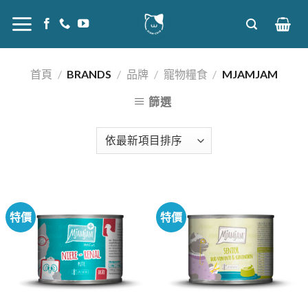
Skip
to
content
首頁
/
BRANDS
/
品牌
/
寵物糧食
/
MJAMJAM
篩選
特價
特價