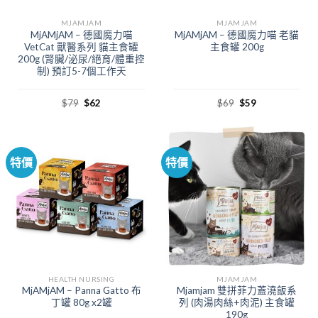
MJAMJAM
MJAMJAM
MjAMjAM – 德國魔力喵
MjAMjAM – 德國魔力喵 老貓
VetCat 獸醫系列 貓主食罐
主食罐 200g
200g (腎臟/泌尿/絕育/體重控
制) 預訂5-7個工作天
$
79
$
62
$
69
$
59
特價
特價
HEALTH NURSING
MJAMJAM
MjAMjAM – Panna Gatto 布
Mjamjam 雙拼菲力蓋澆飯系
丁罐 80g x2罐
列 (肉湯肉絲+肉泥) 主食罐
190g