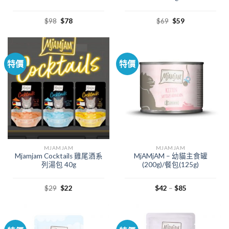
$
98
$
78
$
69
$
59
特價
特價
MJAMJAM
MJAMJAM
Mjamjam Cocktails 雞尾酒系
MjAMjAM – 幼貓主食罐
列湯包 40g
(200g)/餐包(125g)
$
29
$
22
$
42
–
$
85