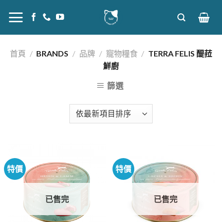
Skip
to
content
首頁
/
BRANDS
/
品牌
/
寵物糧食
/
TERRA FELIS 醍菈
鮮廚
篩選
特價
特價
已售完
已售完