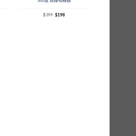
360度 無線噴霧器
$
399
$
198