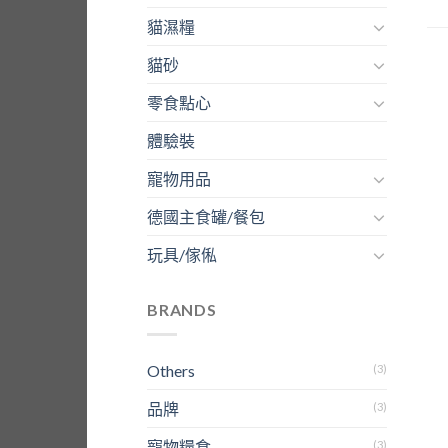
貓濕糧
貓砂
零食點心
體驗裝
寵物用品
德國主食罐/餐包
玩具/傢俬
BRANDS
Others
(3)
品牌
(3)
寵物糧食
(3)