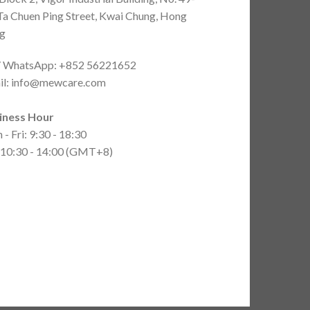
Ta Chuen Ping Street, Kwai Chung, Hong
g
 / WhatsApp: +852 56221652
il:
info@mewcare.com
iness Hour
- Fri: 9:30 - 18:30
: 10:30 - 14:00 (GMT+8)