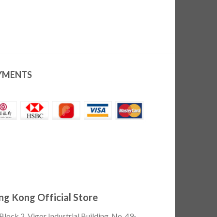
YMENTS
g Kong Official Store
Block 2, Vigor Industrial Building, No. 49-