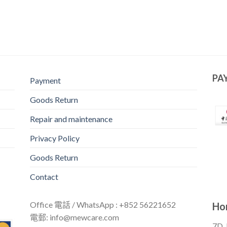
PA
Payment
Goods Return
Repair and maintenance
Privacy Policy
Goods Return
Contact
Office 電話 / WhatsApp : +852 56221652
Hon
電郵:
info@mewcare.com
7D, 