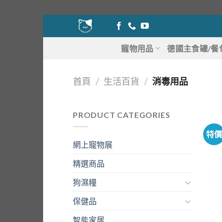
Skip
to
content
寵物用品
德國主食罐/餐
首頁
/
生活百貨
/
消毒用品
PRODUCT CATEGORIES
特
網上寵物展
精選商品
狗濕糧
保健品
智能家居