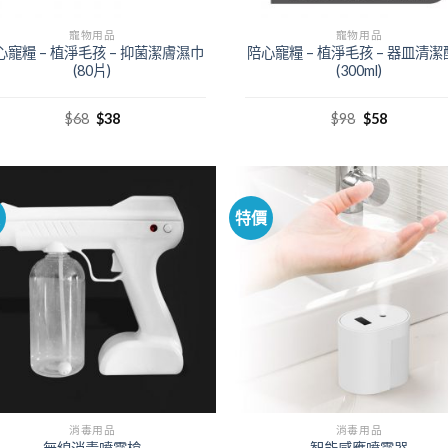
寵物用品
寵物用品
心寵糧 – 植淨毛孩 – 抑菌潔膚濕巾
陪心寵糧 – 植淨毛孩 – 器皿清
(80片)
(300ml)
$
68
$
38
$
98
$
58
價
特價
消毒用品
消毒用品