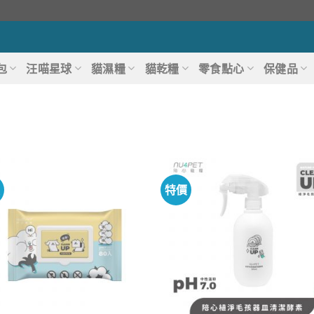
包
汪喵星球
貓濕糧
貓乾糧
零食點心
保健品
價
特價