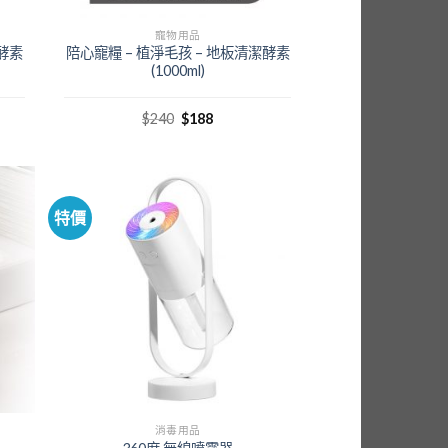
寵物用品
潔酵素
陪心寵糧 – 植淨毛孩 – 地板清潔酵素
(1000ml)
$
240
$
188
特價
消毒用品