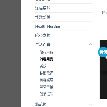
汪喵星球
陪
怪獸部落
Health Nursing
陪心寵糧
生活百貨
特
旅行用品
消毒用品
滅蚊
移動電源
美容護理
藍牙音箱
創意禮品
貓乾糧