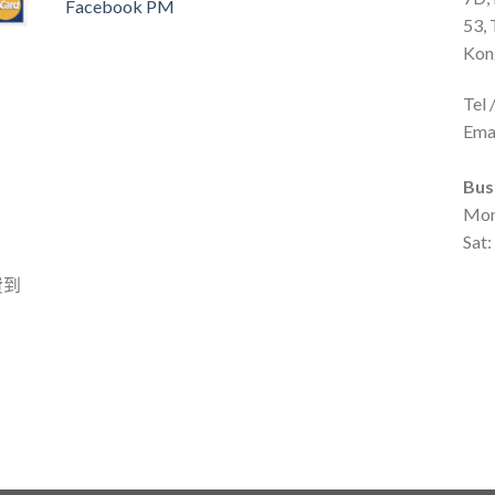
Facebook PM
53, 
Kon
Tel
Ema
Bus
Mon 
Sat
費到