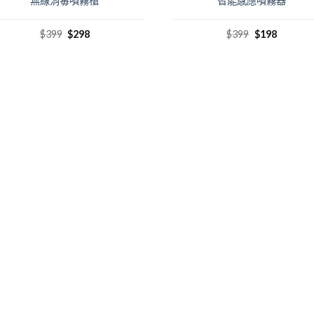
無線消毒噴霧槍
智能感應噴霧器
$
399
$
298
$
399
$
198