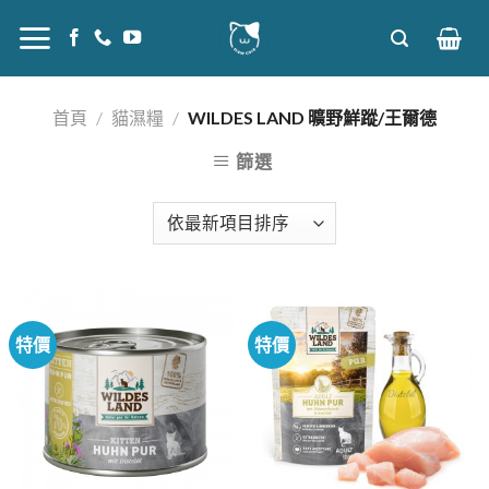
Skip
to
content
首頁
/
貓濕糧
/
WILDES LAND 曠野鮮蹤/王爾德
篩選
特價
特價