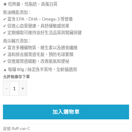
★ 低熱量、低脂肪、高蛋白質
魚油機能添加：
✔ 富含 EPA、DHA、Omega-3 等營養
✔ 促進心血管健康，具舒緩敏感效果
✔ 定期攝取可維持良好生活品質與腎臟保健
南瓜輔方添加：
✔ 富含多種礦物質、維生素以及膳食纖維
✔ 溫和排去腸胃道毛髮，預防毛球累積
✔ 促進腸胃道蠕動，改善脹氣和便祕
▲ 每罐 80g / 絲泥各半質地，全齡貓適用
允許無庫存下單
數量
加入購物車
貨號:
fluff-can-C