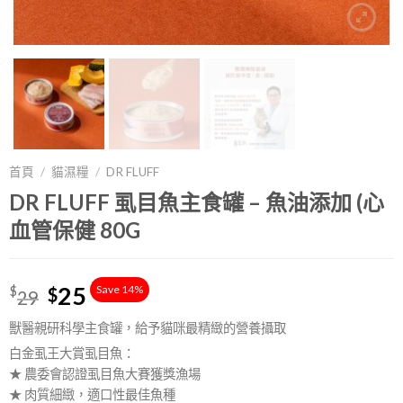
首頁
/
貓濕糧
/
DR FLUFF
DR FLUFF 虱目魚主食罐 – 魚油添加 (心
血管保健 80G
25
Save 14%
$
$
29
獸醫親研科學主食罐，給予貓咪最精緻的營養攝取
白金虱王大賞虱目魚：
★ 農委會認證虱目魚大賽獲獎漁場
★ 肉質細緻，適口性最佳魚種