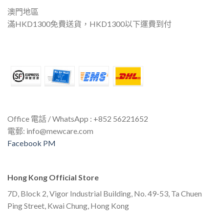
澳門地區
滿HKD1300免費送貨，HKD1300以下運費到付
Office 電話 / WhatsApp : +852 56221652
電郵:
info@mewcare.com
Facebook PM
Hong Kong Official Store
7D, Block 2, Vigor Industrial Building, No. 49-53, Ta Chuen
Ping Street, Kwai Chung, Hong Kong