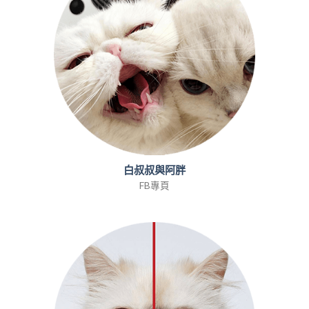
白叔叔與阿胖
FB專頁