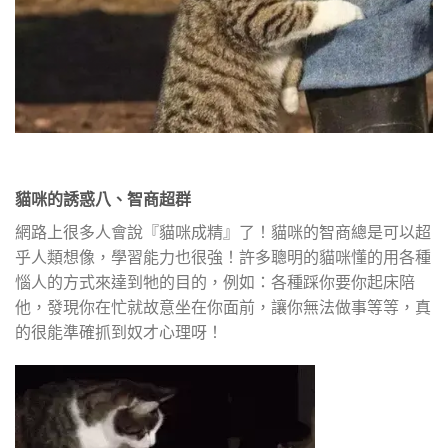
貓咪的誘惑八、智商超群
網路上很多人會說『貓咪成精』了！貓咪的智商總是可以超
乎人類想像，學習能力也很強！許多聰明的貓咪懂的用各種
惱人的方式來達到牠的目的，例如：各種踩你要你起床陪
他，發現你在忙就故意坐在你面前，讓你無法做事等等，真
的很能準確抓到奴才心理呀！