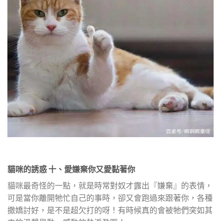
貓咪的誘惑 十、愛嫌棄你又愛黏著你
貓咪最奇怪的一點，就是時常對奴才露出『嫌棄』的表情，
可是當你離開牠忙自己的事時，卻又會跑過來跟著你，各種
撒嬌討好，是不是超欠打的呀！有時候真的會被牠們突如其