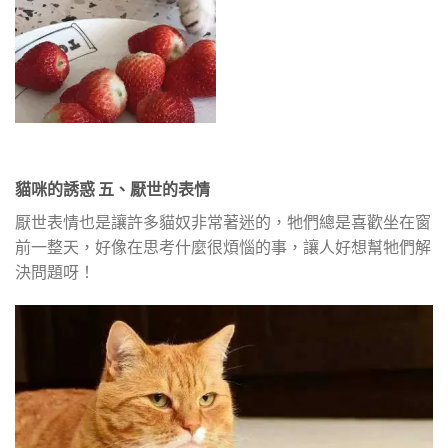
貓咪的誘惑 五、厭世的表情
厭世表情也是讓許多貓奴非常著迷的，牠們總是喜歡坐在窗
前一整天，好像在思考什麼很煩惱的事，讓人好想幫牠們解
決問題呀！