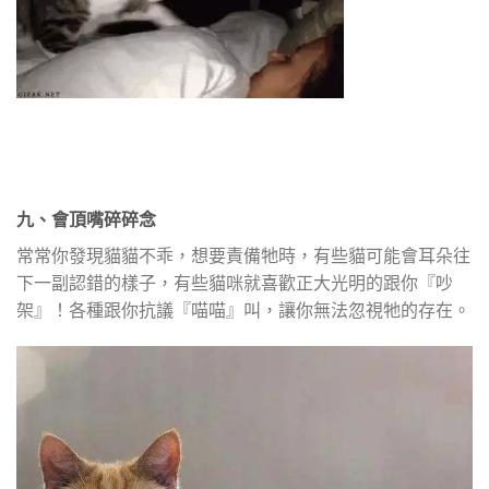
九、會頂嘴碎碎念
常常你發現貓貓不乖，想要責備牠時，有些貓可能會耳朵往
下一副認錯的樣子，有些貓咪就喜歡正大光明的跟你『吵
架』！各種跟你抗議『喵喵』叫，讓你無法忽視牠的存在。