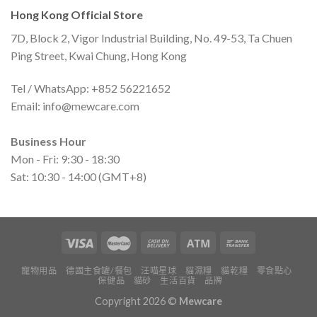
Hong Kong Official Store
7D, Block 2, Vigor Industrial Building, No. 49-53, Ta Chuen
Ping Street, Kwai Chung, Hong Kong
Tel / WhatsApp: +852 56221652
Email:
info@mewcare.com
Business Hour
Mon - Fri: 9:30 - 18:30
Sat: 10:30 - 14:00 (GMT+8)
寵物用品
德國主食罐/餐包
汪喵星球
貓濕糧
貓乾糧
零食點心
保健品
貓砂
生活百貨
品牌
Copyright 2026 ©
Mewcare