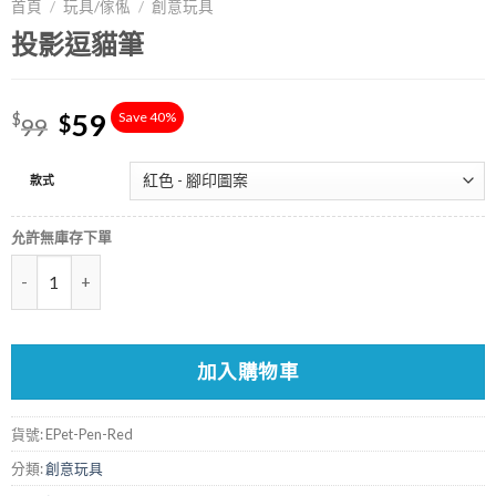
首頁
/
玩具/傢俬
/
創意玩具
投影逗貓筆
59
Save 40%
$
$
99
款式
允許無庫存下單
數量
加入購物車
貨號:
EPet-Pen-Red
分類:
創意玩具