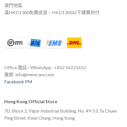
澳門地區
滿HKD1300免費送貨，HKD1300以下運費到付
Office 電話 / WhatsApp : +852 56221652
電郵:
info@mewcare.com
Facebook PM
Hong Kong Official Store
7D, Block 2, Vigor Industrial Building, No. 49-53, Ta Chuen
Ping Street, Kwai Chung, Hong Kong