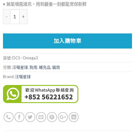
• 無氧噴瓶填充，用到最後一刻都能常保新鮮
數量
加入購物車
貨號:
DCS - Omega3
分類:
汪喵星球
,
狗用
,
補充品
,
貓用
Brand:
汪喵星球