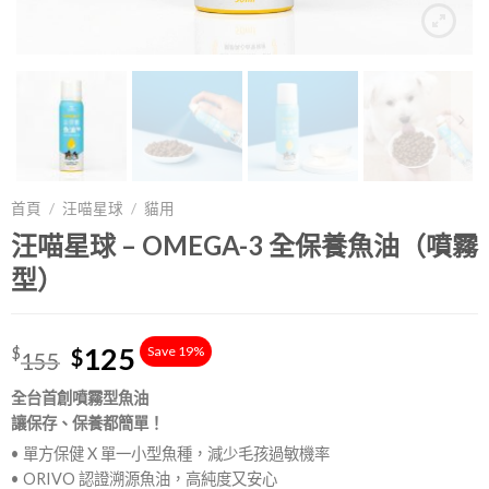
首頁
/
汪喵星球
/
貓用
汪喵星球 – OMEGA-3 全保養魚油（噴霧
型）
125
Save 19%
$
$
155
全台首創噴霧型魚油
讓保存、保養都簡單！
• 單方保健 X 單一小型魚種，減少毛孩過敏機率
• ORIVO 認證溯源魚油，高純度又安心