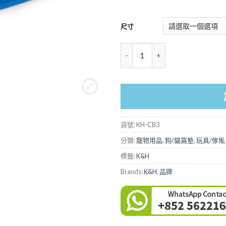
尺寸
數量
貨號:
KH-CB3
分類:
寵物用品
,
狗/貓窩墊
,
玩具/傢俬
標籤:
K&H
Brands:
K&H
,
品牌