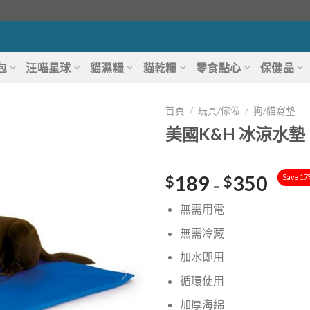
包
汪喵星球
貓濕糧
貓乾糧
零食點心
保健品
首頁
/
玩具/傢俬
/
狗/貓窩墊
美國K&H 冰涼水墊
189
350
$
$
Save 17
–
無需用電
無需冷藏
加水即用
循環使用
加厚海綿