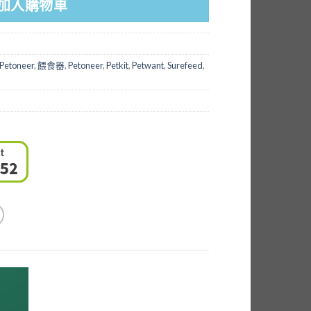
加入購物車
Petoneer
,
餵食器
,
Petoneer
,
Petkit
,
Petwant
,
Surefeed
,