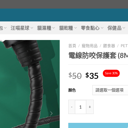
包
汪喵星球
貓濕糧
貓乾糧
零食點心
保健品
首頁
/
寵物用品
/
餵食器
/
PET
電線防咬保護套 (8M
50
35
$
$
Save 30%
顏色
數量