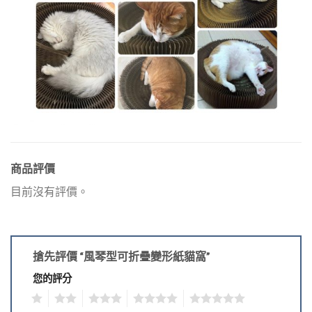
商品評價
目前沒有評價。
搶先評價 “風琴型可折疊變形紙貓窩”
您的評分
1
2
3
4
5