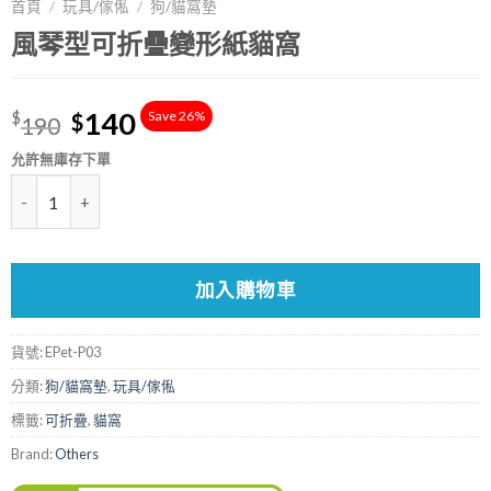
首頁
/
玩具/傢俬
/
狗/貓窩墊
風琴型可折疊變形紙貓窩
140
Save 26%
$
$
190
允許無庫存下單
數量
加入購物車
貨號:
EPet-P03
分類:
狗/貓窩墊
,
玩具/傢俬
標籤:
可折疊
,
貓窩
Brand:
Others