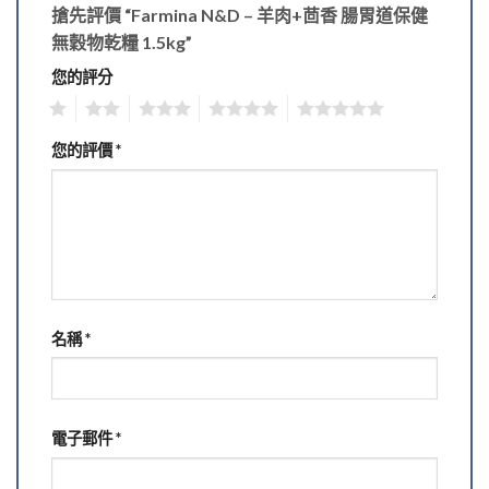
搶先評價 “Farmina N&D – 羊肉+茴香 腸胃道保健
無穀物乾糧 1.5kg”
您的評分
1
2
3
4
5
您的評價
*
名稱
*
電子郵件
*