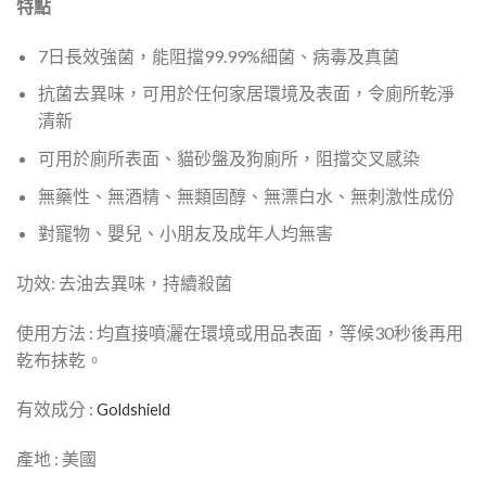
特點
7日長效強菌，能阻擋99.99%細菌、病毒及真菌
抗菌去異味，可用於任何家居環境及表面，令廁所乾淨
清新
可用於廁所表面、貓砂盤及狗廁所，阻擋交叉感染
無藥性、無酒精、無類固醇、無漂白水、無刺激性成份
對寵物、嬰兒、小朋友及成年人均無害
功效: 去油去異味，持續殺菌
使用方法 : 均直接噴灑在環境或用品表面，等候30秒後再用
乾布抹乾。
有效成分 :
Goldshield
產地 : 美國