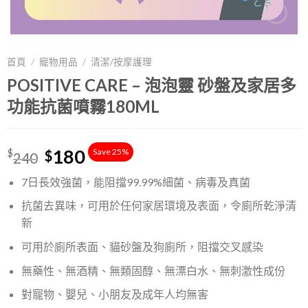
首頁
/
寵物用品
/
清潔/按摩護理
POSITIVE CARE – 泡泡靈 砂盤及家居多
功能抗菌噴霧180ML
180
Save 25%
$
$
240
7日長效強菌，能阻擋99.99%細菌、病毒及真菌
抗菌去異味，可用於任何家居環境及表面，令廁所乾淨清
新
可用於廁所表面、貓砂盤及狗廁所，阻擋交叉感染
無藥性、無酒精、無類固醇、無漂白水、無刺激性成份
對寵物、嬰兒、小朋友及成年人均無害